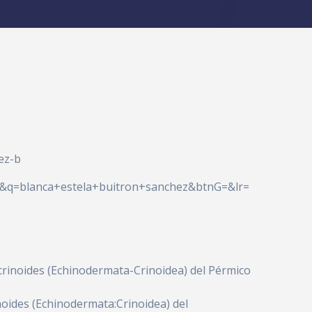
ez-b
es&q=blanca+estela+buitron+sanchez&btnG=&lr=
crinoides (Echinodermata-Crinoidea) del Pérmico
noides (Echinodermata:Crinoidea) del